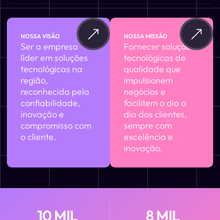
NOSSA VISÃO
NOSSA MISSÃO
Ser a empresa
Fornecer soluções
líder em soluções
tecnológicas de
tecnológicas na
qualidade que
região,
impulsionem
reconhecida pela
negócios e
confiabilidade,
facilitem o dia a
inovação e
dia dos clientes,
compromisso com
sempre com
o cliente.
excelência e
inovação.
10
 MIL
8
 MIL