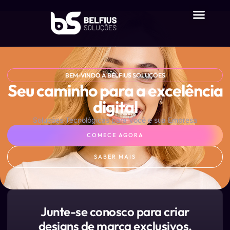
Sobre nós
BEM-VINDO À BELFIUS SOLUÇÕES
Seu caminho para a excelência
digital
Soluções Tecnológicas para Você e sua Empresa
COMECE AGORA
SABER MAIS
Junte-se conosco para criar
designs de marca exclusivos.