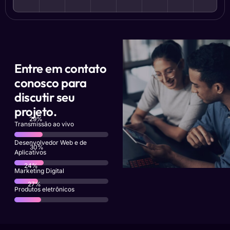
Entre em contato
conosco para
discutir seu
projeto.
54
%
Transmissão ao vivo
Desenvolvedor Web e de
57
%
Aplicativos
46
%
Marketing Digital
52
%
Produtos eletrônicos