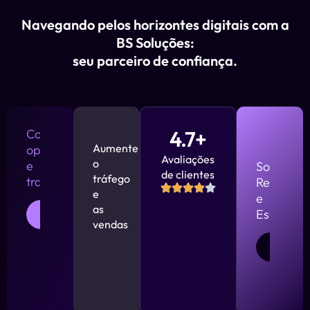
Navegando pelos horizontes digitais com a
BS Soluções:
seu parceiro de confiança.
Comunicação
4.7+
Aumente
oportuna
Avaliações
o
e
Soluções
de clientes
tráfego
transparente
Responsi
e
e
as
SABER
Escalávei
MAIS
vendas
SABER
MAIS